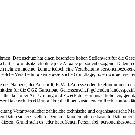
nehmen. Datenschutz hat einen besonders hohen Stellenwert für die Ge
haft ist grundsätzlich ohne jede Angabe personenbezogener Daten mög
uch nehmen möchte, könnte jedoch eine Verarbeitung personenbezogener 
 solche Verarbeitung keine gesetzliche Grundlage, holen wir generell e
 des Namens, der Anschrift, E-Mail-Adresse oder Telefonnummer einer 
 den für die GGZ Gartenbau Genossenschaft geltenden landesspezifi
ntlichkeit über Art, Umfang und Zweck der von uns erhobenen, genut
eser Datenschutzerklärung über die ihnen zustehenden Rechte aufgeklär
eitung Verantwortlicher zahlreiche technische und organisatorische 
enen Daten sicherzustellen. Dennoch können Internetbasierte Datenübert
 diesem Grund steht es jeder betroffenen Person frei, personenbezogen