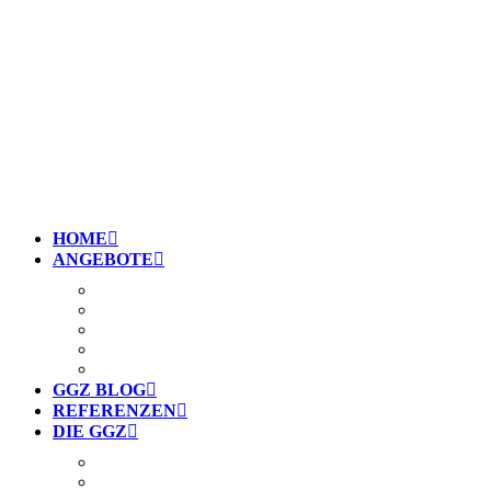
GGZ Gartenbau Genossenschaft | Grabenackerstrasse 31 
HOME
ANGEBOTE
GARTENBAU
GARTENPFLEGE
GARTENUMGESTALTUNG
GARTENPLANUNG
NATURGARTEN
GGZ BLOG
REFERENZEN
DIE GGZ
NACHHALTIGKEIT
LEITBILD