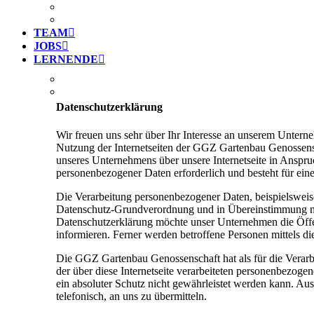
ENGAGEMENT
GGZ GESCHICHTE
TEAM
JOBS
LERNENDE
GÄRTNERLEHRE
PACK’S! LERNENDEN-LAGER
Datenschutzerklärung
Wir freuen uns sehr über Ihr Interesse an unserem Unter
Nutzung der Internetseiten der GGZ Gartenbau Genossensc
unseres Unternehmens über unsere Internetseite in Anspr
personenbezogener Daten erforderlich und besteht für eine
Die Verarbeitung personenbezogener Daten, beispielsweise
Datenschutz-Grundverordnung und in Übereinstimmung mit
Datenschutzerklärung möchte unser Unternehmen die Öffe
informieren. Ferner werden betroffene Personen mittels di
Die GGZ Gartenbau Genossenschaft hat als für die Verarb
der über diese Internetseite verarbeiteten personenbezog
ein absoluter Schutz nicht gewährleistet werden kann. Aus
telefonisch, an uns zu übermitteln.