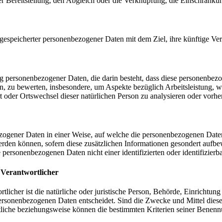
r Bereitstellung, den Abgleich oder die Verknüpfung, die Einschränku
gespeicherter personenbezogener Daten mit dem Ziel, ihre künftige Ve
itung personenbezogener Daten, die darin besteht, dass diese personen
en, zu bewerten, insbesondere, um Aspekte bezüglich Arbeitsleistung, wi
ort oder Ortswechsel dieser natürlichen Person zu analysieren oder vorh
zogener Daten in einer Weise, auf welche die personenbezogenen Date
erden können, sofern diese zusätzlichen Informationen gesondert aufb
 personenbezogenen Daten nicht einer identifizierten oder identifizier
 Verantwortlicher
tlicher ist die natürliche oder juristische Person, Behörde, Einrichtun
ersonenbezogenen Daten entscheidet. Sind die Zwecke und Mittel diese
rtliche beziehungsweise können die bestimmten Kriterien seiner Bene