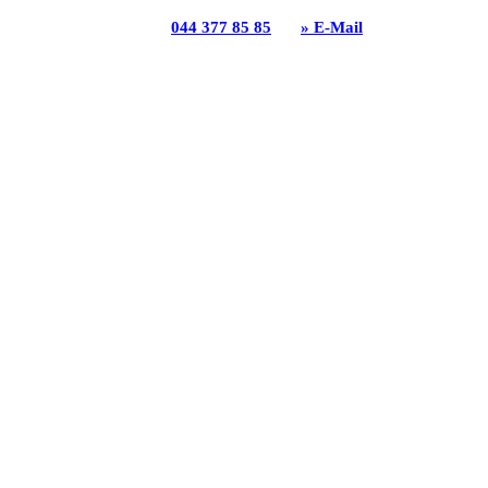
| 8156 Oberhasli | T
044 377 85 85
|
» E-Mail