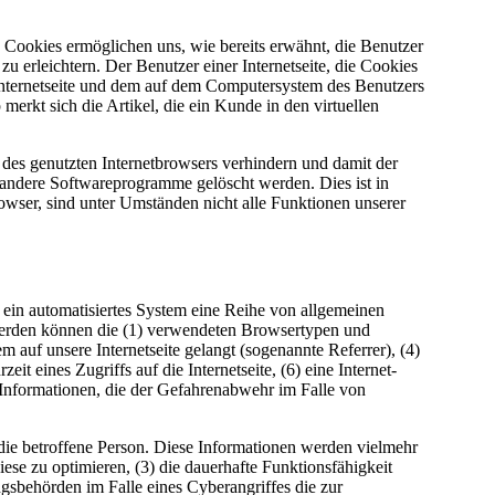
. Cookies ermöglichen uns, wie bereits erwähnt, die Benutzer
u erleichtern. Der Benutzer einer Internetseite, die Cookies
 Internetseite und dem auf dem Computersystem des Benutzers
rkt sich die Artikel, die ein Kunde in den virtuellen
g des genutzten Internetbrowsers verhindern und damit der
 andere Softwareprogramme gelöscht werden. Dies ist in
owser, sind unter Umständen nicht alle Funktionen unserer
r ein automatisiertes System eine Reihe von allgemeinen
 werden können die (1) verwendeten Browsertypen und
 auf unsere Internetseite gelangt (sogenannte Referrer), (4)
t eines Zugriffs auf die Internetseite, (6) eine Internet-
d Informationen, die der Gefahrenabwehr im Falle von
ie betroffene Person. Diese Informationen werden vielmehr
diese zu optimieren, (3) die dauerhafte Funktionsfähigkeit
gsbehörden im Falle eines Cyberangriffes die zur