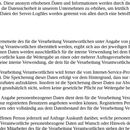
en. Diese anonym erhobenen Daten und Informationen werden durch die 
 die Datensicherheit in unserem Unternehmen zu erhöhen, um letztlich e
Daten der Server-Logfiles werden getrennt von allen durch eine betr
nternetseite des für die Verarbeitung Verantwortlichen unter Angabe vo
g Verantwortlichen übermittelt werden, ergibt sich aus der jeweiligen 
en Daten werden ausschließlich für die interne Verwendung bei dem f
rtliche kann die Weitergabe an einen oder mehrere Auftragsverarbeiter,
eine interne Verwendung, die dem für die Verarbeitung Verantwortliche
e Verarbeitung Verantwortlichen wird ferner die vom Internet-Service-Pr
t. Die Speicherung dieser Daten erfolgt vor dem Hintergrund, dass nur
aftaten aufzuklären. Insofern ist die Speicherung dieser Daten zur Abs
t grundsätzlich nicht, sofern keine gesetzliche Pflicht zur Weitergabe b
er Angabe personenbezogener Daten dient dem für die Verarbeitung Vera
ur registrierten Benutzern angeboten werden können. Registrierten Perso
n oder vollständig aus dem Datenbestand des für die Verarbeitung Ver
troffenen Person jederzeit auf Anfrage Auskunft darüber, welche person
tung Verantwortliche personenbezogene Daten auf Wunsch oder Hinweis de
er Mitarbeiter des für die Verarbeitung Verantwortlichen stehen der 