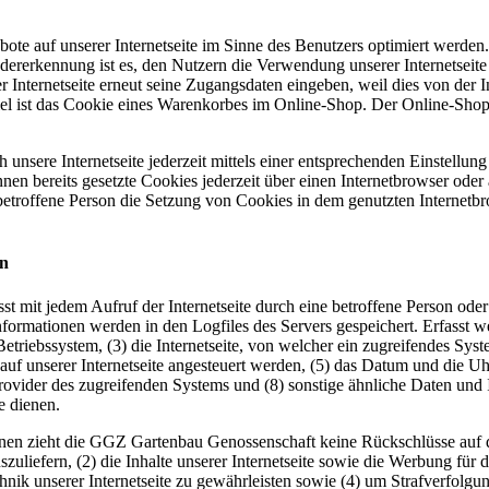
ote auf unserer Internetseite im Sinne des Benutzers optimiert werden
ererkennung ist es, den Nutzern die Verwendung unserer Internetseite z
r Internetseite erneut seine Zugangsdaten eingeben, weil dies von der
 ist das Cookie eines Warenkorbes im Online-Shop. Der Online-Shop me
unsere Internetseite jederzeit mittels einer entsprechenden Einstellun
en bereits gesetzte Cookies jederzeit über einen Internetbrowser oder
 betroffene Person die Setzung von Cookies in dem genutzten Internetbr
en
t mit jedem Aufruf der Internetseite durch eine betroffene Person ode
formationen werden in den Logfiles des Servers gespeichert. Erfasst
riebssystem, (3) die Internetseite, von welcher ein zugreifendes System
f unserer Internetseite angesteuert werden, (5) das Datum und die Uhrzei
-Provider des zugreifenden Systems und (8) sonstige ähnliche Daten un
e dienen.
nen zieht die GGZ Gartenbau Genossenschaft keine Rückschlüsse auf d
uszuliefern, (2) die Inhalte unserer Internetseite sowie die Werbung für 
nik unserer Internetseite zu gewährleisten sowie (4) um Strafverfolgun