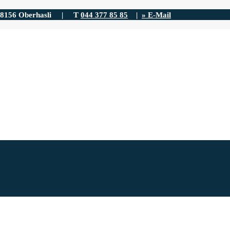
| 8156 Oberhasli | T
044 377 85 85
|
» E-Mail