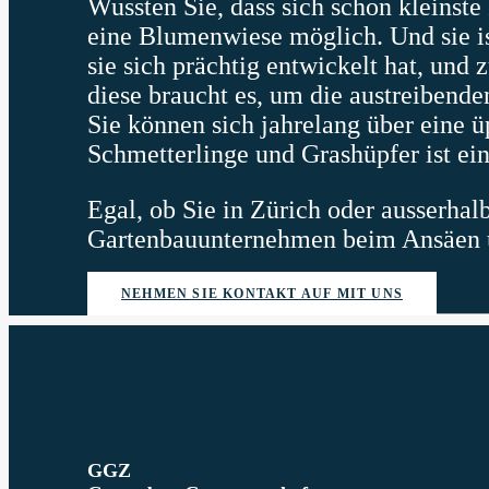
Wussten Sie, dass sich schon kleinste 
eine Blumenwiese möglich. Und sie ist 
sie sich prächtig entwickelt hat, un
diese braucht es, um die austreibend
Sie können sich jahrelang über eine ü
Schmetterlinge und Grashüpfer ist ei
Egal, ob Sie in Zürich oder ausserhal
Gartenbauunternehmen beim Ansäen u
NEHMEN SIE KONTAKT AUF MIT UNS
GGZ