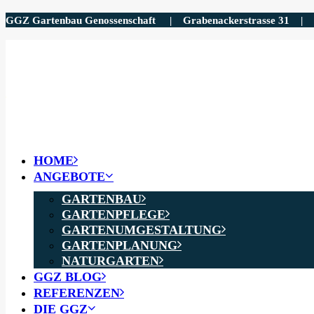
GGZ Gartenbau Genossenschaft | Grabenackerstrasse 31 
HOME
ANGEBOTE
GARTENBAU
GARTENPFLEGE
GARTENUMGESTALTUNG
GARTENPLANUNG
NATURGARTEN
GGZ BLOG
REFERENZEN
DIE GGZ