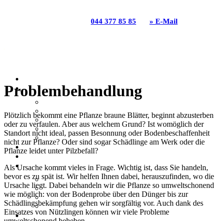
GGZ Gartenbau Genossenschaft | Grabenackerstrasse 31
| 8156 Oberhasli | T
044 377 85 85
|
» E-Mail
HOME
Problembehandlung
ANGEBOTE
GARTENBAU
GARTENPFLEGE
Plötzlich bekommt eine Pflanze braune Blätter, beginnt abzusterben
GARTENUMGESTALTUNG
oder zu verfaulen. Aber aus welchem Grund? Ist womöglich der
GARTENPLANUNG
Standort nicht ideal, passen Besonnung oder Bodenbeschaffenheit
NATURGARTEN
nicht zur Pflanze? Oder sind sogar Schädlinge am Werk oder die
GGZ BLOG
Pflanze leidet unter Pilzbefall?
REFERENZEN
DIE GGZ
Als Ursache kommt vieles in Frage. Wichtig ist, dass Sie handeln,
bevor es zu spät ist. Wir helfen Ihnen dabei, herauszufinden, wo die
NACHHALTIGKEIT
Ursache liegt. Dabei behandeln wir die Pflanze so umweltschonend
LEITBILD
wie möglich: von der Bodenprobe über den Dünger bis zur
ENGAGEMENT
Schädlingsbekämpfung gehen wir sorgfältig vor. Auch dank des
GGZ GESCHICHTE
Einsatzes von Nützlingen können wir viele Probleme
TEAM
umweltschonend beheben.