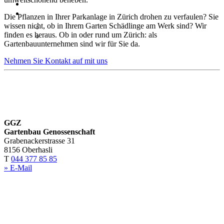
JOBS
LERNENDE
Die Pflanzen in Ihrer Parkanlage in Zürich drohen zu verfaulen? Sie
wissen nicht, ob in Ihrem Garten Schädlinge am Werk sind? Wir
GÄRTNERLEHRE
finden es heraus. Ob in oder rund um Zürich: als
PACK’S! LERNENDEN-LAGER
Gartenbauunternehmen sind wir für Sie da.
Nehmen Sie Kontakt auf mit uns
GGZ
Gartenbau Genossenschaft
Grabenackerstrasse 31
8156 Oberhasli
T
044 377 85 85
» E-Mail