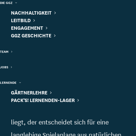
Spielplatz
DIE GGZ
NACHHALTIGKEIT
LEITBILD
ENGAGEMENT
Auf dem Spielplatz sind kreative Spiele
GGZ GESCHICHTE
und fröhliche Kinder zu Hause. Gerade
TEAM
in Städten wie Zürich sind sie ein
JOBS
beliebter Treffpunkt für Familien.
LERNENDE
GÄRTNERLEHRE
Die Auswahl der Spielgeräte ist heute
PACK’S! LERNENDEN-LAGER
riesig. Wem Nachhaltigkeit am Herzen
liegt, der entscheidet sich für eine
langlebige Spielanlage aus natürlichen