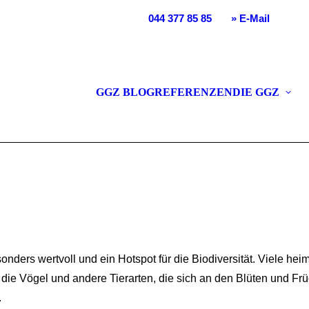
se 31 | 8156 Oberhasli | T
044 377 85 85
|
» E-Mail
TENBAU
TENPFLEGE
GGZ BLOG
REFERENZEN
DIE GGZ
TENUMGESTALTUNG
TENPLANUNG
URGARTEN
nders wertvoll und ein Hotspot für die Biodiversität. Viele hei
ie Vögel und andere Tierarten, die sich an den Blüten und Früc
.