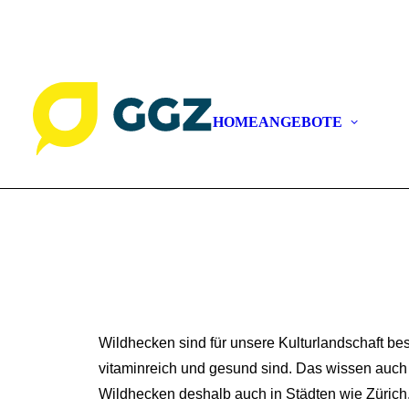
GGZ Gartenbau Genossenschaft | Grabenackerstras
GAR
GAR
HOME
ANGEBOTE
GAR
GAR
NAT
Wildhecken sind für unsere Kulturlandschaft beso
vitaminreich und gesund sind. Das wissen auch d
Wildhecken deshalb auch in Städten wie Zürich