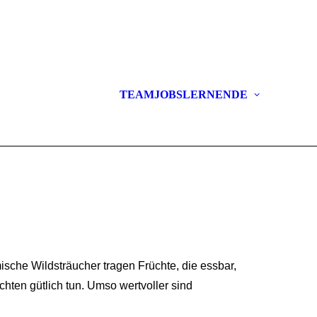
NACHHALTIGKEIT
GÄRTN
LEITBILD
PACK’S
TEAM
JOBS
LERNENDE
ENGAGEMENT
LERNE
GGZ GESCHICHTE
LAGER
mische Wildsträucher tragen Früchte, die essbar,
hten gütlich tun. Umso wertvoller sind