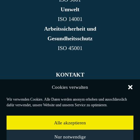
Umwelt
ISO 14001
Arbeitssicherheit und
Gesundheitsschutz
ISO 45001
KONTAKT
NACHHALTIGKEIT
Cookies verwalten
REFERENZEN
Wir verwenden Cookies. Alle Daten werden anonym erhoben und ausschliesslich
IMPRESSUM
dafür verwendet, unsere Website und unseren Service zu optimieren.
DATENSCHUTZ
COOKIES
Alle akzeptieren
FAQ
Nur notwendige