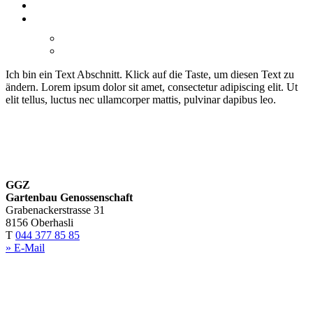
JOBS
LERNENDE
GÄRTNERLEHRE
PACK’S! LERNENDEN-LAGER
Ich bin ein Text Abschnitt. Klick auf die Taste, um diesen Text zu
ändern. Lorem ipsum dolor sit amet, consectetur adipiscing elit. Ut
elit tellus, luctus nec ullamcorper mattis, pulvinar dapibus leo.
GGZ
Gartenbau Genossenschaft
Grabenackerstrasse 31
8156 Oberhasli
T
044 377 85 85
» E-Mail