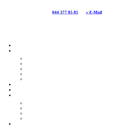
GGZ Gartenbau Genossenschaft | Grabenackerstrasse 31
| 8156 Oberhasli | T
044 377 85 85
|
» E-Mail
HOME
ANGEBOTE
GARTENBAU
GARTENPFLEGE
GARTENUMGESTALTUNG
GARTENPLANUNG
NATURGARTEN
GGZ BLOG
REFERENZEN
DIE GGZ
NACHHALTIGKEIT
LEITBILD
ENGAGEMENT
GGZ GESCHICHTE
TEAM