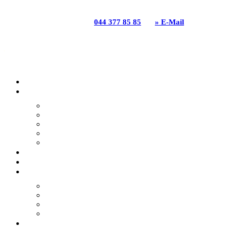
GGZ Gartenbau Genossenschaft | Grabenackerstrasse 31
| 8156 Oberhasli | T
044 377 85 85
|
» E-Mail
HOME
ANGEBOTE
GARTENBAU
GARTENPFLEGE
GARTENUMGESTALTUNG
GARTENPLANUNG
NATURGARTEN
GGZ BLOG
REFERENZEN
DIE GGZ
NACHHALTIGKEIT
LEITBILD
ENGAGEMENT
GGZ GESCHICHTE
TEAM