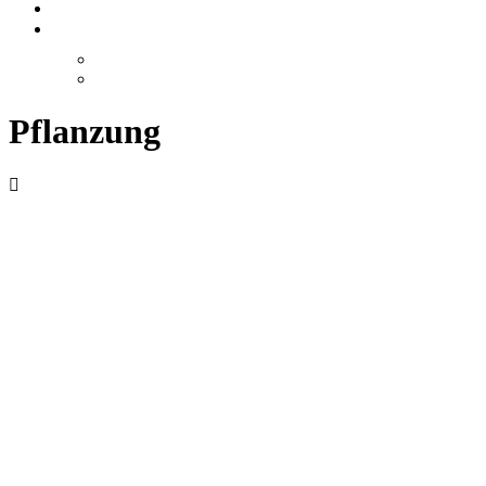
JOBS
LERNENDE
GÄRTNERLEHRE
PACK’S! LERNENDEN-LAGER
Pflanzung