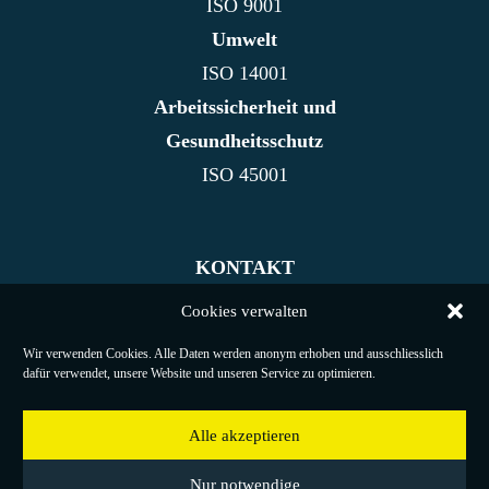
ISO 9001
Umwelt
ISO 14001
Arbeitssicherheit und
Gesundheitsschutz
ISO 45001
KONTAKT
NACHHALTIGKEIT
Cookies verwalten
REFERENZEN
Wir verwenden Cookies. Alle Daten werden anonym erhoben und ausschliesslich
IMPRESSUM
dafür verwendet, unsere Website und unseren Service zu optimieren.
DATENSCHUTZ
COOKIES
Alle akzeptieren
FAQ
Nur notwendige