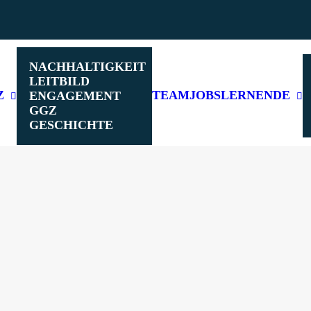
NACHHALTIGKEIT
LEITBILD
Z
TEAM
JOBS
LERNENDE
ENGAGEMENT
GGZ
GESCHICHTE