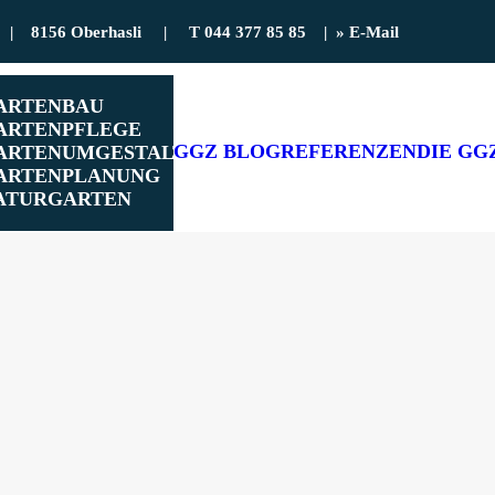
31 | 8156 Oberhasli | T
044 377 85 85
|
» E-Mail
ARTENBAU
ARTENPFLEGE
GGZ BLOG
REFERENZEN
DIE GG
ARTENUMGESTALTUNG
ARTENPLANUNG
ATURGARTEN