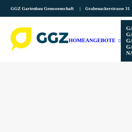
GGZ Gartenbau Genossenschaft | Grabenackerstrasse 
G
G
HOME
ANGEBOTE
G
G
N