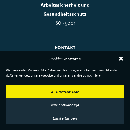
Arbeitssicherheit und
Gesundheitsschutz
ISO 45001
KONTAKT
NACHHALTIGKEIT
Cookies verwalten
REFERENZEN
Wir verwenden Cookies. Alle Daten werden anonym erhoben und ausschliesslich
IMPRESSUM
dafür verwendet, unsere Website und unseren Service zu optimieren.
DATENSCHUTZ
COOKIES
Alle akzeptieren
FAQ
Nur notwendige
Einstellungen