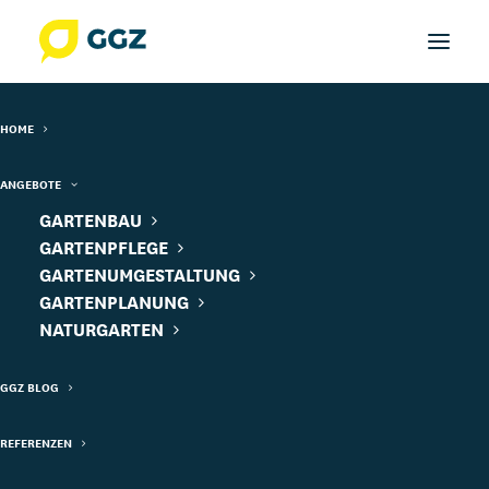
HOME
ANGEBOTE
GARTENBAU
GARTENPFLEGE
Frühblühende
GARTENUMGESTALTUNG
GARTENPLANUNG
Zwiebelblumen läuten
NATURGARTEN
das Gartenjahr ein
GGZ BLOG
|
17. APRIL 2020
VON
MICHAEL AMMANN
REFERENZEN