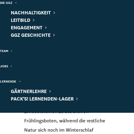
DIE GGZ
NACHHALTIGKEIT
LEITBILD
ENGAGEMENT
GGZ GESCHICHTE
Mit Zwiebelblumen
TEAM
den Frühling feiern
JOBS
LERNENDE
GÄRTNERLEHRE
PACK’S! LERNENDEN-LAGER
Ihre Farbenpracht macht die
Zwiebelblumen zu attraktiven
Frühlingsboten, während die restliche
Natur sich noch im Winterschlaf