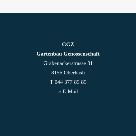
GGZ
Gartenbau Genossenschaft
Obstbäume pflanzen – so gehts
Grabenackerstrasse 31
8156 Oberhasli
T
044 377 85 85
» E-Mail