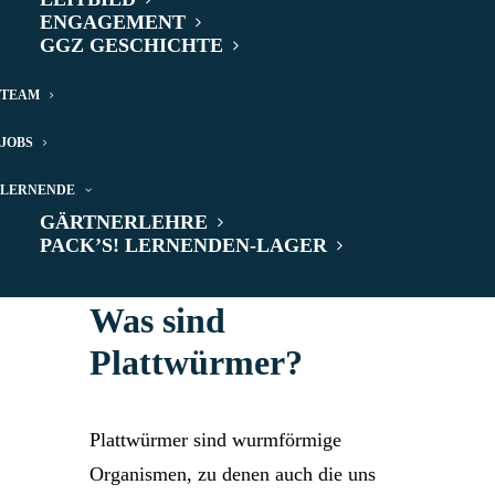
ENGAGEMENT
Plattwurm stellt eine ernsthafte
GGZ GESCHICHTE
Bedrohung für Mensch, Natur und
TEAM
Umwelt dar. Wir erklären, warum
genau dieses kleine Lebewesen so
JOBS
gefährlich ist und wie man es
LERNENDE
bekämpfen kann.
GÄRTNERLEHRE
PACK’S! LERNENDEN-LAGER
Was sind
Plattwürmer?
Plattwürmer sind wurmförmige
Organismen, zu denen auch die uns