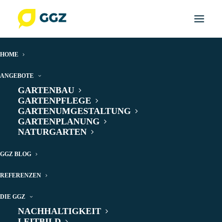
HOME
ANGEBOTE
GARTENBAU
GARTENPFLEGE
GARTENUMGESTALTUNG
GARTENPLANUNG
NATURGARTEN
GGZ BLOG
Er ist nur wenige Zentimeter lang
REFERENZEN
und unscheinbar: der Plattwurm der
DIE GGZ
Art Obama nungara. Doch der erste
NACHHALTIGKEIT
Eindruck täuscht, denn dieser
LEITBILD