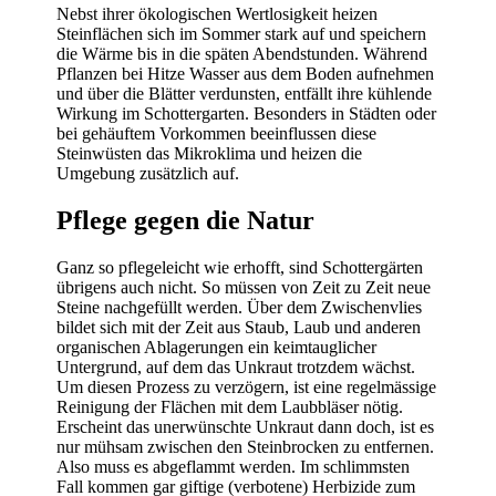
Nebst ihrer ökologischen Wertlosigkeit heizen
Steinflächen sich im Sommer stark auf und speichern
die Wärme bis in die späten Abendstunden. Während
Pflanzen bei Hitze Wasser aus dem Boden aufnehmen
und über die Blätter verdunsten, entfällt ihre kühlende
Wirkung im Schottergarten. Besonders in Städten oder
bei gehäuftem Vorkommen beeinflussen diese
Steinwüsten das Mikroklima und heizen die
Umgebung zusätzlich auf.
Pflege gegen die Natur
Ganz so pflegeleicht wie erhofft, sind Schottergärten
übrigens auch nicht. So müssen von Zeit zu Zeit neue
Steine nachgefüllt werden. Über dem Zwischenvlies
bildet sich mit der Zeit aus Staub, Laub und anderen
organischen Ablagerungen ein keimtauglicher
Untergrund, auf dem das Unkraut trotzdem wächst.
Um diesen Prozess zu verzögern, ist eine regelmässige
Reinigung der Flächen mit dem Laubbläser nötig.
Erscheint das unerwünschte Unkraut dann doch, ist es
nur mühsam zwischen den Steinbrocken zu entfernen.
Also muss es abgeflammt werden. Im schlimmsten
Fall kommen gar giftige (verbotene) Herbizide zum