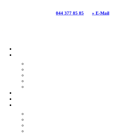
GGZ Gartenbau Genossenschaft | Grabenackerstrasse 31
| 8156 Oberhasli | T
044 377 85 85
|
» E-Mail
HOME
ANGEBOTE
GARTENBAU
GARTENPFLEGE
GARTENUMGESTALTUNG
GARTENPLANUNG
NATURGARTEN
GGZ BLOG
REFERENZEN
DIE GGZ
NACHHALTIGKEIT
LEITBILD
ENGAGEMENT
GGZ GESCHICHTE