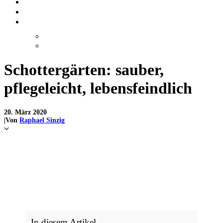
TEAM
JOBS
LERNENDE
GÄRTNERLEHRE
PACK’S! LERNENDEN-LAGER
Schottergärten: sauber,
pflegeleicht, lebensfeindlich
20. März 2020
|
Von
Raphael Sinzig
In diesem Artikel