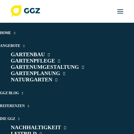
HOME
ANGEBOTE
GARTENBAU
GARTENPFLEGE
GARTENUMGESTALTUNG
GARTENPLANUNG
Moos im Garten – ein
NATURGARTEN
Naturwunder
GGZ BLOG
REFERENZEN
15. FEBRUAR 2026
|
VON
RAPHAEL SINZIG
DIE GGZ
NACHHALTIGKEIT
LEITBILD