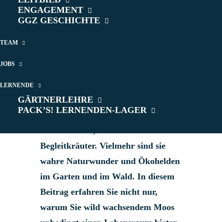
ENGAGEMENT
GGZ GESCHICHTE
TEAM
JOBS
Moos im Garten ist Unkraut und
muss deshalb entfernt werden, oder?
LERNENDE
GÄRTNERLEHRE
Nein, muss es nicht. Moose sind
PACK’S! LERNENDEN-LAGER
weder Unkräuter noch, wie es
korrekt heisst, Beikräuter oder
Begleitkräuter. Vielmehr sind sie
wahre Naturwunder und Ökohelden
im Garten und im Wald. In diesem
Beitrag erfahren Sie nicht nur,
warum Sie wild wachsendem Moos