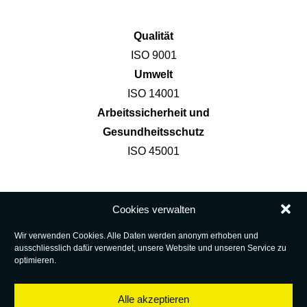
Qualität
ISO 9001
Umwelt
ISO 14001
Arbeitssicherheit und
Gesundheitsschutz
ISO 45001
KONTAKT
Cookies verwalten
NACHHALTIGKEIT
Wir verwenden Cookies. Alle Daten werden anonym erhoben und
REFERENZEN
ausschliesslich dafür verwendet, unsere Website und unseren Service zu
optimieren.
IMPRESSUM
DATENSCHUTZ
Alle akzeptieren
COOKIES