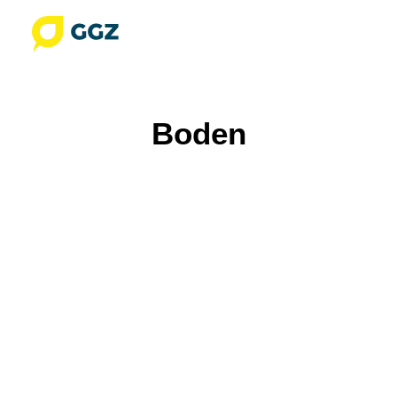
HOME
Boden
ANGEBOTE
GARTENBAU
GARTENPFLEGE
GARTENUMGESTALTUNG
GARTENPLANUNG
NATURGARTEN
GGZ BLOG
REFERENZEN
DIE GGZ
NACHHALTIGKEIT
LEITBILD
ENGAGEMENT
GGZ GESCHICHTE