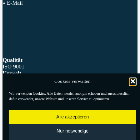
» E-Mail
Qualität
ISO 9001
Umwelt
ISO 14001
Cookies verwalten
Arbeitssicherheit und
Gesundheitsschutz
Wir verwenden Cookies. Alle Daten werden anonym erhoben und ausschliesslich
ISO 45001
dafür verwendet, unsere Website und unseren Service zu optimieren.
KONTAKT
Alle akzeptieren
NACHHALTIGKEIT
REFERENZEN
Nur notwendige
IMPRESSUM
DATENSCHUTZ