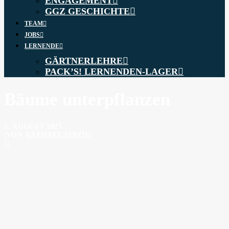
ENGAGEMENT
GGZ GESCHICHTE
TEAM
JOBS
LERNENDE
GÄRTNERLEHRE
PACK’S! LERNENDEN-LAGER
Bäume unterpflanzen
5. AUGUST 2025
|
VON
RAPHAEL SINZIG