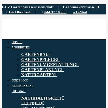
GGZ Gartenbau Genossenschaft | Grabenackerstrasse 31
| 8156 Oberhasli | T
044 377 85 85
|
» E-Mail
HOME
ANGEBOTE
GARTENBAU
GARTENPFLEGE
GARTENUMGESTALTUNG
GARTENPLANUNG
NATURGARTEN
GGZ BLOG
REFERENZEN
DIE GGZ
NACHHALTIGKEIT
LEITBILD