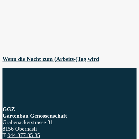
Wenn die Nacht zum (Arbeits-)Tag wird
GGZ
Gartenbau Genossenschaft
Grabenackerstrasse 31
8156 Oberhasli
T
044 377 85 85