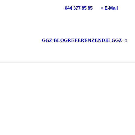
se 31 | 8156 Oberhasli | T
044 377 85 85
|
» E-Mail
TENBAU
TENPFLEGE
GGZ BLOG
REFERENZEN
DIE GGZ
TENUMGESTALTUNG
TENPLANUNG
URGARTEN