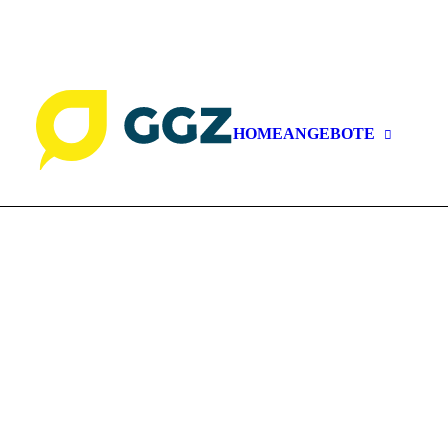
GGZ Gartenbau Genossenschaft | Grabenackerstras
GAR
GAR
HOME
ANGEBOTE
GAR
GAR
NAT