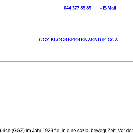
se 31 | 8156 Oberhasli | T
044 377 85 85
|
» E-Mail
TENBAU
NA
ENPFLEGE
LE
GGZ BLOG
REFERENZEN
DIE GGZ
ENUMGESTALTUNG
EN
TENPLANUNG
GG
URGARTEN
ürich (GGZ
)
im Jahr 1929 fiel in eine sozial bewegt Zeit. Vor 