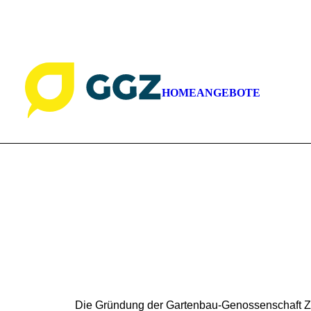
GGZ Gartenbau Genossenschaft | Grabenackerstras
GAR
GART
HOME
ANGEBOTE
GART
GAR
NAT
Die Gründung der Gartenbau-Genossenschaft Z