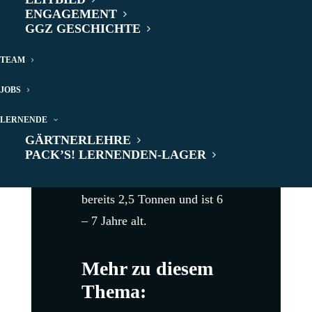
ENGAGEMENT
Die Blasenesche
GGZ GESCHICHTE
(Koelreuteria) wird 12 Meter
TEAM
hoch und eignet sich in
grossen Gartenanlagen als
JOBS
Blickfang und
LERNENDE
Schattenspender
. Das
GÄRTNERLEHRE
PACK’S! LERNENDEN-LAGER
Prachtsexemplar, das unser
Team hier
pflanzt
, wiegt
bereits 2,5 Tonnen und ist 6
– 7 Jahre alt.
Mehr zu diesem
Thema: