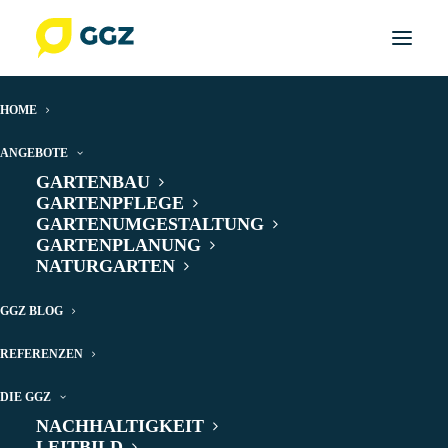
HOME
ANGEBOTE
GGZ-TV: Hier
GARTENBAU
kommt ein
GARTENPFLEGE
GARTENUMGESTALTUNG
Schattenspender
GARTENPLANUNG
für den Sommer
NATURGARTEN
GGZ BLOG
REFERENZEN
DIE GGZ
NACHHALTIGKEIT
LEITBILD